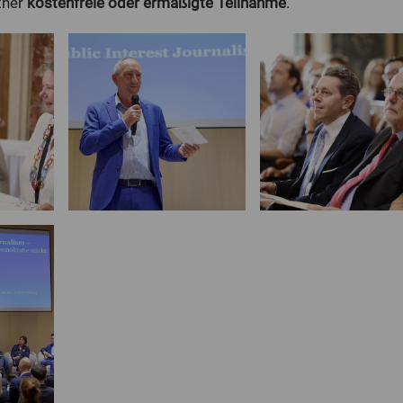
tner
kostenfreie oder ermäßigte Teilnahme
.