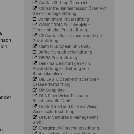
Caritas Stiftung Österreich
Christoffel Blindenmission Österreich
Gemeinnützige Stiftung
Commitment Privatstiftung
CONCORDIA Sozialprojekte
Gemeinnützige Privatstiftung
EA
CS Caritas Socialis gemeinnützige
 nach
Privatstiftung
ien.
Central European University
Dafner-Schredt´sche Stiftung
DEKIS Privatstiftung
Denkmalwerkstatt gemeinn.
Privatstiftung zur Rettung von
Baudenkmälern
DIE ERSTE Österreichische Spar-
Casse Privatstiftung
Die Seraphiner
DLA Piper Weiss-Tessbach
r der
Rechtsanwälte Gmbh
Dr. Gottfried und Dr. Vera Weiss
Wissenschaftsstiftung
Dreyer Ventures & Management
GmbH
Energiepark Forschungsstiftung
n,
Ernst-Michael-Kranich-Stiftung