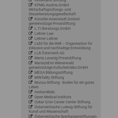
Kinderland Stiftung
KPMG Austria GmbH
Wirtschaftsprüfungs- und
Steuerberatungsgesellschaft
Künstler:innenstadt Gmünd
gemeinnützge Privatstiftung
L.T.I Beratungs GmbH
Leitner Law
Leitner Leitner
Licht für die Welt – Organisation für
inklusive und nachhaltige Entwicklung
LLB Österreich AG
Maria Lassnig Privatstiftung
Mariazell im Wienerwald
gemeinnützige Kulturbetriebs GmbH
MEGA Bildungsstiftung
MINTality Stiftung
Munus Stiftung - Boden für ein gutes
Leben
motion4kids
Open Medical Institute
Oskar Grün Career Center Stiftung
Österreichische Ludwig-Stiftung für
Kunst und Wissenschaft
Österreichische Sparkassenstiftungen