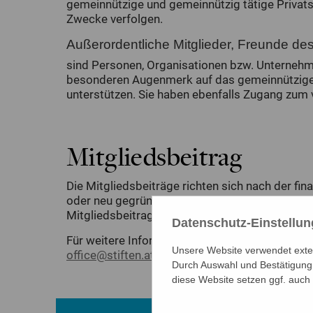
gemeinnützige und gemeinnützig tätige Privats
Zwecke verfolgen.
Außerordentliche Mitglieder, Freunde d
sind Personen, Organisationen bzw. Unternehme
besonderen Augenmerk auf das gemeinnützige St
unterstützen. Sie haben ebenfalls Zugang zum
Mitgliedsbeitrag
Die Mitgliedsbeiträge richten sich nach der fina
oder neu gegründete Stiftungen zahlen € 600.-, 
Mitgliedsbeitrag von € 2.200.-.
Datenschutz-Einstellu
Für weitere Informationen kontaktieren Sie uns
Unsere Website verwendet extern
office@stiften.at
Durch Auswahl und Bestätigung 
diese Website setzen ggf. auch