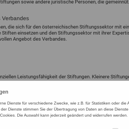
tiftungen sowie andere juristische Personen, die gemeinnüt
es Verbandes
n, die sich für den österreichischen Stiftungssektor mit e
iften einsetzen und den Stiftungssektor mit ihrer Experti
 vollen Angebot des Verbandes.
nziellen Leistungsfähigkeit der Stiftungen. Kleinere Stiftung
die größten € 4.400.-. Ao. Mitglieder zahlen einen fixen
ngen
 unter:
e Dienste für verschiedene Zwecke, wie z.B. für Statistiken oder die 
der Dienste stimmen Sie der Übertragung von Daten an diese Dienste
 Cookies. Die Auswahl kann jederzeit geändert und widerrufen werden.