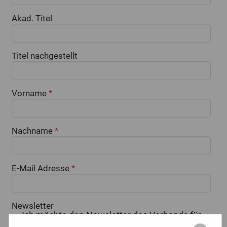
Akad. Titel
Titel nachgestellt
Vorname
*
Nachname
*
E-Mail Adresse
*
Newsletter
Ich möchte den Newsletter des Verbands für
gemeinnütziges Stiften erhalten und über