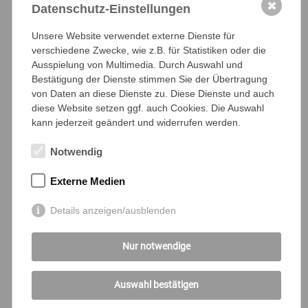
✖
Neuigkeiten, Veranstaltungen und Angebote
Datenschutz-Einstellungen
informiert werden.
Unsere Website verwendet externe Dienste für
Datenschutz
*
verschiedene Zwecke, wie z.B. für Statistiken oder die
Ich akzeptiere die Datenschutzbestimmungen.
Ausspielung von Multimedia. Durch Auswahl und
Captcha
*
Ergebnis
*
Bestätigung der Dienste stimmen Sie der Übertragung
von Daten an diese Dienste zu. Diese Dienste und auch
diese Website setzen ggf. auch Cookies. Die Auswahl
kann jederzeit geändert und widerrufen werden.
Notwendig
Externe Medien
Datenschutz:
Persönliche Daten werden vertraulich behandelt und
Details anzeigen/ausblenden
in keinem Fall an Dritte weitergegeben. Der Besuch
der Website erfolgt anonym, es werden weder
Nur notwendige
Cookies auf dem Rechner des Besuchers
geschrieben noch Daten des Besuchers in anderer
Form gespeichert.
Auswahl bestätigen
Ausgenommen davon sind Stellenbewerbungen,